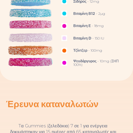
Σίδηρος
- 12mg
Βιταμίνη Β12
- 2µg
Βιταμίνη Ε
- 18mg
Βιταμίνη D
- 150 IU
Τζίντζερ
- 100mg
Ψευδάργυρος
- 10mg (ΣΗΠ
100%)
Έρευνα καταναλωτών
Tα Gummies (ζελεδάκια) 7 σε 1 για ενέργεια
δοκιμάστηκαν για 15 ημέρες από 65 καταναλωτές και