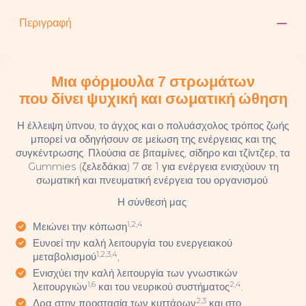
Περιγραφή
Μια φόρμουλα 7 στρωμάτων
που δίνει ψυχική και σωματική ώθηση
Η έλλειψη ύπνου, το άγχος και ο πολυάσχολος τρόπος ζωής
μπορεί να οδηγήσουν σε μείωση της ενέργειας και της
συγκέντρωσης. Πλούσια σε βιταμίνες, σίδηρο και τζίντζερ, τα
Gummies (ζελεδάκια) 7 σε 1 για ενέργεια ενισχύουν τη
σωματική και πνευματική ενέργεια του οργανισμού.
Η σύνθεσή μας:
1,2,4
Μειώνει την κόπωση
Ευνοεί την καλή λειτουργία του ενεργειακού
1,2,3,4
μεταβολισμού
,
Ενισχύει την καλή λειτουργία των γνωστικών
1,6
2,4
λειτουργιών
και του νευρικού συστήματος
.
2,3
Δρα στην προστασία των κυττάρων
και στο