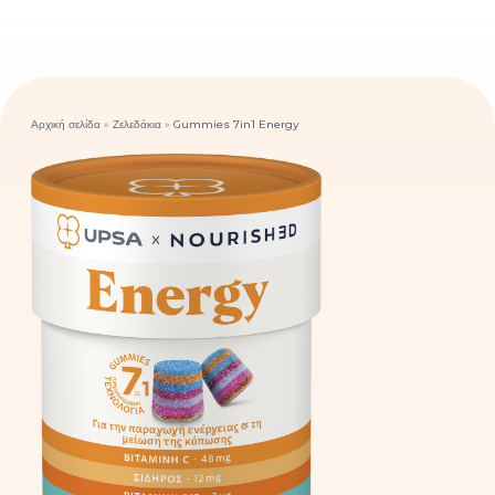
Αρχική σελίδα
»
Ζελεδάκια
»
Gummies 7in1 Energy