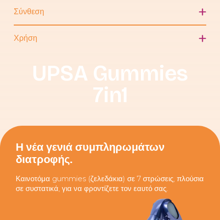
Σύνθεση
Χρήση
UPSA Gummies
7in1
Η νέα γενιά συμπληρωμάτων
διατροφής.
Καινοτόμα gummies (ζελεδάκια) σε 7 στρώσεις, πλούσια
σε συστατικά, για να φροντίζετε τον εαυτό σας.