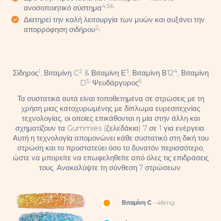
4,5,6
ανοσοποιητικό σύστημα
.
Διατηρεί την καλή λειτουργία των μυών και αυξάνει την
2
απορρόφηση σιδήρου
.
1
2
3
4
Σίδηρος
, Βιταμίνη C
& Βιταμίνη Ε
, Βιταμίνη Β12
, Βιταμίνη
5,
6
D
Ψευδάργυρος
Τα συστατικά αυτά είναι τοποθετημένα σε στρώσεις με τη
χρήση μιας κατοχυρωμένης με δίπλωμα ευρεσιτεχνίας
τεχνολογίας, οι οποίες επικάθονται η μία στην άλλη και
σχηματίζουν τα Gummies (ζελεδάκια) 7 σε 1 για ενέργεια.
Αυτή η τεχνολογία απομονώνει κάθε συστατικό στη δική του
στρώση και το προστατεύει όσο το δυνατόν περισσότερο,
ώστε να μπορείτε να επωφεληθείτε από όλες τις επιδράσεις
τους. Ανακαλύψτε τη σύνθεση 7 στρώσεων:
Βιταμίνη C
- 48mg