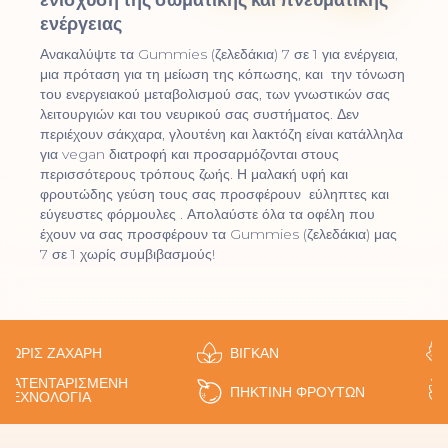
ενίσχυση της σωματικής και πνευματικής
ενέργειας
Ανακαλύψτε τα Gummies (ζελεδάκια) 7 σε 1 για ενέργεια,
μια πρόταση για τη μείωση της κόπωσης, και την τόνωση
του ενεργειακού μεταβολισμού σας, των γνωστικών σας
λειτουργιών και του νευρικού σας συστήματος. Δεν
περιέχουν σάκχαρα, γλουτένη και λακτόζη είναι κατάλληλα
για vegan διατροφή και προσαρμόζονται στους
περισσότερους τρόπους ζωής. Η μαλακή υφή και
φρουτώδης γεύση τους σας προσφέρουν εύληπτες και
εύγευστες φόρμουλες . Απολαύστε όλα τα οφέλη που
έχουν να σας προσφέρουν τα Gummies (ζελεδάκια) μας
7 σε 1 χωρίς συμβιβασμούς!
ΩΡΊΣ ΖΆΧΑΡΗ
ΒΊΓΚΑΝ
Φ
ΑΤΕΝΤΑΡΙΣΜΈΝΗ
Χ
ΠΗΚΤΊΝΗ ΦΡΟΎΤΩΝ
ΕΧΝΟΛΟΓΊΑ